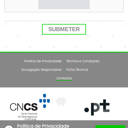
Política de Privacidade
Termos e Condições
Divulgação Responsável
Ficha Técnica
Contactos
Política de Privacidade
Copyright 2026 .PT - Associação DNS.PT - Todos os direitos reservados.